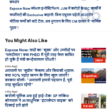
समर्थन
Expose Now स्पेशल इन्वेस्टिगेशन: JJM में करोड़ों के IEC कार्यों में
फर्जीवाड़े की Exclusive कहानी: बिना एप्रूवल चहेती आउटडोर
मीडिया फर्मों को बांटे टेंडर, अब भुगतान के लिए CM दरबार में ‘मार्मिक
गुहार’!
You Might Also Like
Expose Now: वादों का ‘सूखा’ और उम्मीदों पर
‘पलटीमार’! क्या PHED में पूरी तरह फेल साबित
हो चुके हैं मंत्री कन्हैयालाल चौधरी?
PHED
Jaipur
6 Min Read
अरावली पर ‘सुप्रीम’ फैसला और सियासी भूचाल:
क्या 90% पहाड़ खनन के लिए खुल जाएंगे?
Rajasthan
सरकार बोली- “अरावली हमारी पहचान है, पूरी
Bharat
तरह सुरक्षित रहेगी”
4 Min Read
करौली पुलिस अब हुई हाई-टेक: SP लोकेश
सोनवाल ने अत्याधुनिक ‘इंटरसेप्टर बाइक’ को
दिखाई हरी झंडी
Karauli