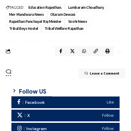
TAGGED:
Education Rajasthan.
Lumbaram Choudhary
Mer Mandwara News
Otaram Dewasi
Rajasthan Panchayat Raj Minister
Sirohi News
Tribal Boys Hostel
Tribal Welfare Rajasthan
Leave a Comment
Follow US
Facebook
Like
X
Follow
Instagram
Follow