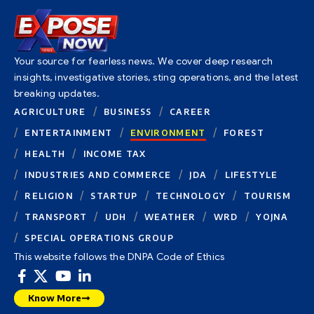
Your source for fearless news. We cover deep research
insights, investigative stories, sting operations, and the latest
breaking updates.
AGRICULTURE
BUSINESS
CAREER
ENTERTAINMENT
ENVIRONMENT
FOREST
HEALTH
INCOME TAX
INDUSTRIES AND COMMERCE
JDA
LIFESTYLE
RELIGION
STARTUP
TECHNOLOGY
TOURISM
TRANSPORT
UDH
WEATHER
WRD
YOJNA
SPECIAL OPERATIONS GROUP
This website follows the DNPA Code of Ethics
Know More