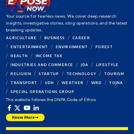
Your source for fearless news. We cover deep research
insights, investigative stories, sting operations, and the latest
breaking updates.
AGRICULTURE
BUSINESS
CAREER
ENTERTAINMENT
ENVIRONMENT
FOREST
HEALTH
INCOME TAX
INDUSTRIES AND COMMERCE
JDA
LIFESTYLE
RELIGION
STARTUP
TECHNOLOGY
TOURISM
TRANSPORT
UDH
WEATHER
WRD
YOJNA
SPECIAL OPERATIONS GROUP
This website follows the DNPA Code of Ethics
Know More