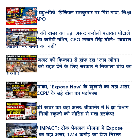
खबर का असर: ‘बहुरूपिये’ प्रिंसिपल रामकुमार पर गिरी गाज, शिक्षा
विभाग ने किया APO
EXPOSE NOW की खबर का बड़ा असर: करौली पंचायत घोटाले
में 3 सदस्यीय जांच कमेटी गठित, CEO लखन सिंह बोले- ‘वायरल
ऑडियो मेरे समय का नहीं’
Expose Now: बजट की किल्लत से हांफ रहा ‘जल जीवन
मिशन’, ठेकेदारों को राहत देने के लिए सरकार ने निकाला बीच का
रास्ता !
PHED में बड़ा धमाका, ‘Expose Now’ के खुलासे का बड़ा असर,
दागी कंपनी ‘BRCCPL’ के बड़े खेल का पर्दाफाश
Expose Now की खबर का बड़ा असर: बीकानेर में शिक्षा विभाग
की कार्रवाई, 62 निजी स्कूलों को नोटिस से मचा हड़कंप!
EXPOSE NOW IMPACT: टोंक पेयजल योजना में Expose
Now के खुलासे का बड़ा असर, 17.14 करोड़ का टेंडर निरस्त