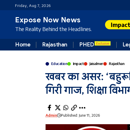
Friday, Aug 7, 2026
Expose Now News
Impac
The Reality Behind the Headlines.
Home
Rajasthan
PHED
Le
Exclusive
Education
Impact
Jaisalmer
Rajasthan
खबर का असर: ‘बहुरूपि
गिरी गाज, शिक्षा विभ
Admin
Published: June 11, 2026