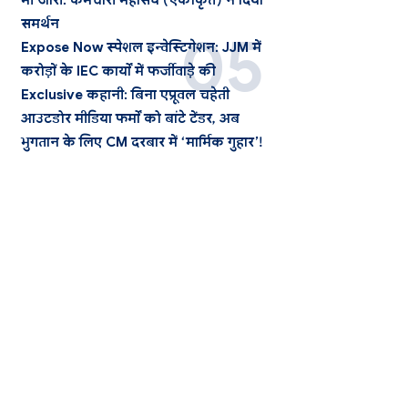
भी जारी: कर्मचारी महासंघ (एकीकृत) ने दिया
समर्थन
Expose Now स्पेशल इन्वेस्टिगेशन: JJM में
करोड़ों के IEC कार्यों में फर्जीवाड़े की
Exclusive कहानी: बिना एप्रूवल चहेती
आउटडोर मीडिया फर्मों को बांटे टेंडर, अब
भुगतान के लिए CM दरबार में ‘मार्मिक गुहार’!