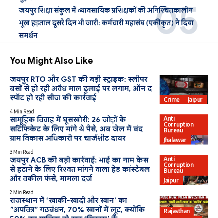
जयपुर शिक्षा संकुल में व्यावसायिक प्रशिक्षकों की अनिश्चितकालीन
भूख हड़ताल दूसरे दिन भी जारी: कर्मचारी महासंघ (एकीकृत) ने दिया
समर्थन
You Might Also Like
जयपुर RTO और GST की बड़ी स्ट्राइक: स्लीपर
बसों से हो रही अवैध माल ढुलाई पर लगाम, ऑन द
स्पॉट हो रही सीज की कार्रवाई
Crime
Jaipur
4 Min Read
Anti
सामूहिक विवाह में घूसखोरी: 26 जोड़ों के
Corruption
सर्टिफिकेट के लिए मांगे थे पैसे, अब जेल में बंद
Bureau
ग्राम विकास अधिकारी पर चार्जशीट दायर
Jhalawar
3 Min Read
Anti
जयपुर ACB की बड़ी कार्रवाई: भाई का नाम केस
Corruption
से हटाने के लिए रिश्वत मांगने वाला हेड कांस्टेबल
Bureau
और वकील फंसे, मामला दर्ज
Jaipur
2 Min Read
राजस्थान में ‘खाकी-खादी और खान’ का
”अपवित्र” गठबंधन, 70% खानों में लूट, क्योंकि
Rajasthan