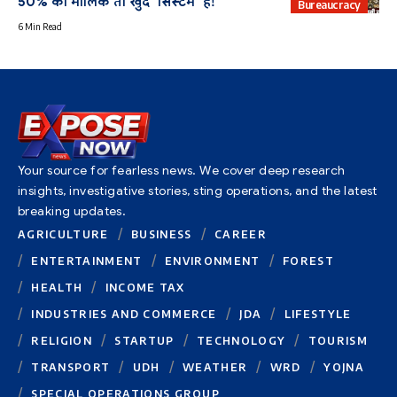
50% का मालिक तो खुद ‘सिस्टम’ हैं!
Bureaucracy
6 Min Read
Your source for fearless news. We cover deep research
insights, investigative stories, sting operations, and the latest
breaking updates.
AGRICULTURE
BUSINESS
CAREER
ENTERTAINMENT
ENVIRONMENT
FOREST
HEALTH
INCOME TAX
INDUSTRIES AND COMMERCE
JDA
LIFESTYLE
RELIGION
STARTUP
TECHNOLOGY
TOURISM
TRANSPORT
UDH
WEATHER
WRD
YOJNA
SPECIAL OPERATIONS GROUP