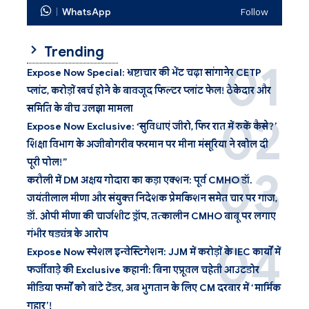
WhatsApp
Follow
Trending
Expose Now Special: भ्रष्टाचार की भेंट चढ़ा सांगानेर CETP
प्लांट, करोड़ों खर्च होने के बावजूद फिल्टर प्लांट फेल! ठेकेदार और
समिति के बीच उलझा मामला
Expose Now Exclusive: ‘सुविधाएं जीरो, फिर रात में रुकें कैसे?’
शिक्षा विभाग के अजीबोगरीब फरमान पर मीना मंसूरिया ने खोल दी
पूरी पोल!”
करौली में DM अक्षय गोदारा का कड़ा एक्शन: पूर्व CMHO डॉ.
जयंतीलाल मीणा और संयुक्त निदेशक प्रेमकिशन समेत चार पर गाज,
डॉ. ओपी मीणा की चार्जशीट ड्रॉप, तत्कालीन CMHO बाबू पर लगाए
गंभीर षड्यंत्र के आरोप
Expose Now स्पेशल इन्वेस्टिगेशन: JJM में करोड़ों के IEC कार्यों में
फर्जीवाड़े की Exclusive कहानी: बिना एप्रूवल चहेती आउटडोर
मीडिया फर्मों को बांटे टेंडर, अब भुगतान के लिए CM दरबार में ‘मार्मिक
गुहार’!