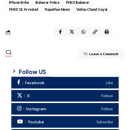
IPhone Bribe
Jhalawar Police
PHED Jhalawar
PHED SE Arrested
Rajasthan News
Vishnu Chand Goyal
Leave a Comment
Follow US
Facebook
Like
X
Follow
Instagram
Follow
Youtube
Subscribe