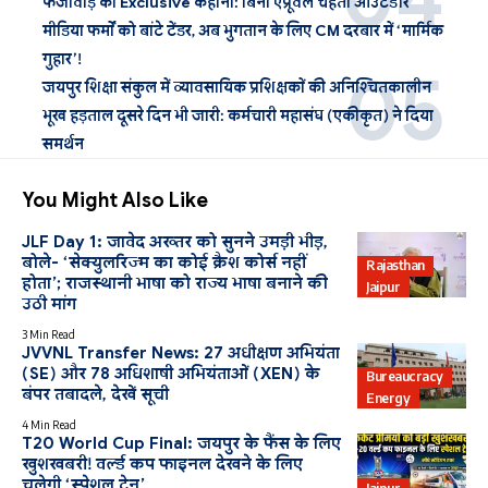
फर्जीवाड़े की Exclusive कहानी: बिना एप्रूवल चहेती आउटडोर
मीडिया फर्मों को बांटे टेंडर, अब भुगतान के लिए CM दरबार में ‘मार्मिक
गुहार’!
जयपुर शिक्षा संकुल में व्यावसायिक प्रशिक्षकों की अनिश्चितकालीन
भूख हड़ताल दूसरे दिन भी जारी: कर्मचारी महासंघ (एकीकृत) ने दिया
समर्थन
You Might Also Like
JLF Day 1: जावेद अख्तर को सुनने उमड़ी भीड़,
बोले- ‘सेक्युलरिज्म का कोई क्रैश कोर्स नहीं
Rajasthan
होता’; राजस्थानी भाषा को राज्य भाषा बनाने की
Jaipur
उठी मांग
3 Min Read
JVVNL Transfer News: 27 अधीक्षण अभियंता
(SE) और 78 अधिशाषी अभियंताओं (XEN) के
Bureaucracy
बंपर तबादले, देखें सूची
Energy
4 Min Read
T20 World Cup Final: जयपुर के फैंस के लिए
खुशखबरी! वर्ल्ड कप फाइनल देखने के लिए
चलेगी ‘स्पेशल ट्रेन’