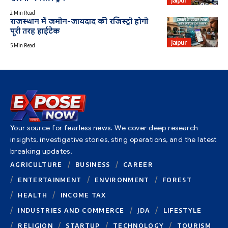
Jaipur
2 Min Read
राजस्थान में जमीन-जायदाद की रजिस्ट्री होगी
पूरी तरह हाईटेक
Jaipur
5 Min Read
Your source for fearless news. We cover deep research
insights, investigative stories, sting operations, and the latest
breaking updates.
AGRICULTURE
BUSINESS
CAREER
ENTERTAINMENT
ENVIRONMENT
FOREST
HEALTH
INCOME TAX
INDUSTRIES AND COMMERCE
JDA
LIFESTYLE
RELIGION
STARTUP
TECHNOLOGY
TOURISM