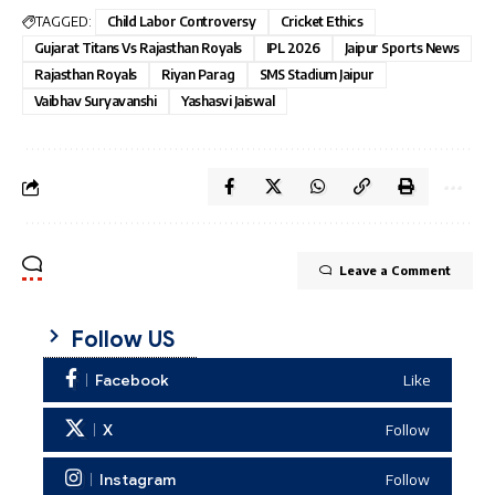
TAGGED:
Child Labor Controversy
Cricket Ethics
Gujarat Titans Vs Rajasthan Royals
IPL 2026
Jaipur Sports News
Rajasthan Royals
Riyan Parag
SMS Stadium Jaipur
Vaibhav Suryavanshi
Yashasvi Jaiswal
Leave a Comment
Follow US
Facebook
Like
X
Follow
Instagram
Follow