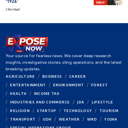
‘1926’
Jaipur
2 Min Read
Your source for fearless news. We cover deep research
insights, investigative stories, sting operations, and the latest
breaking updates.
AGRICULTURE
BUSINESS
CAREER
ENTERTAINMENT
ENVIRONMENT
FOREST
HEALTH
INCOME TAX
INDUSTRIES AND COMMERCE
JDA
LIFESTYLE
RELIGION
STARTUP
TECHNOLOGY
TOURISM
TRANSPORT
UDH
WEATHER
WRD
YOJNA
SPECIAL OPERATIONS GROUP