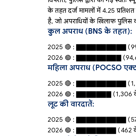
के तहत दर्ज मामलों में 4.25 प्रतिश
है, जो अपराधियों के खिलाफ पुलिस 
कुल अपराध (BNS के तहत):
2025 🔴 : ▇▇▇▇▇▇▇▇▇▇ (99
2026 🟢 : ▇▇▇▇▇▇▇▇▇ (94,65
महिला अपराध (POCSO एक्ट
2025 🔴 : ▇▇▇▇▇▇▇▇▇▇ (1,
2026 🟢 : ▇▇▇▇▇▇▇ (1,306 क
लूट की वारदातें:
2025 🔴 : ▇▇▇▇▇▇▇▇▇▇ (57
2026 🟢 : ▇▇▇▇▇▇▇▇ (462 के