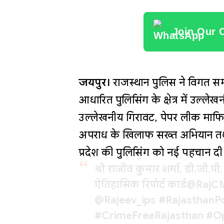
Join Our 
जयपुर।
राजस्थान पुलिस ने विगत सम
आधारित पुलिसिंग के क्षेत्र में उल्लेख
उल्लेखनीय गिरावट, पेपर लीक माफिया
अपराध के खिलाफ सख्त अभियान तथा
प्रदेश की पुलिसिंग को नई पहचान दी 
श्री राजीव कुमार शर्मा, डी.जी.
ऐतिहासिक रिपोर्ट कार्ड
@RajC
@Rajeev_ips
#RajasthanPo
#CrimeFreeRajasthan
#Op