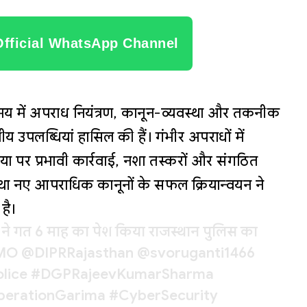
Official WhatsApp Channel
य में अपराध नियंत्रण, कानून-व्यवस्था और तकनीक
नीय उपलब्धियां हासिल की हैं। गंभीर अपराधों में
 पर प्रभावी कार्रवाई, नशा तस्करों और संगठित
 नए आपराधिक कानूनों के सफल क्रियान्वयन ने
है।
पी. ने गत 6 माह का पेश किया राजस्थान पुलिस का
MO
@DIPRRajasthan
@svoruganti1466
lice
#DGPRajeevKumarSharma
erationGarima
#CyberSecurity