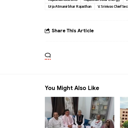
Urja Atmanirbhar Rajasthan
V. Srinivas Chief Se
Share This Article
You Might Also Like