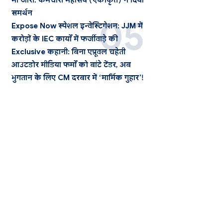
भी जारी: कर्मचारी महासंघ (एकीकृत) ने दिया
समर्थन
Expose Now स्पेशल इन्वेस्टिगेशन: JJM में
करोड़ों के IEC कार्यों में फर्जीवाड़े की
Exclusive कहानी: बिना एप्रूवल चहेती
आउटडोर मीडिया फर्मों को बांटे टेंडर, अब
भुगतान के लिए CM दरबार में ‘मार्मिक गुहार’!