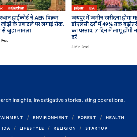
nk
Rajasthan
Jaipur
JDA
्थान हाईकोर्ट ने AEN विक्रम
जयपुर में जमीन खरीदना होगा मह
ह लोढ़ी के तबादले पर लगाई रोक,
डीएलसी दरों में 49% तक बढ़ोतर
 से जुड़ा मामला
का प्रस्ताव, 7 दिन में लागू होंगी 
दरें
 Read
4 Min Read
ch insights, investigative stories, sting operations,
TAINMENT
ENVIRONMENT
FOREST
HEALTH
JDA
LIFESTYLE
RELIGION
STARTUP