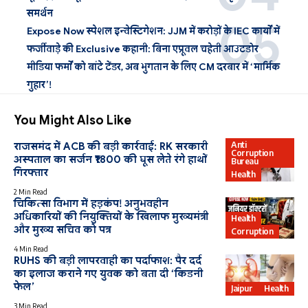
समर्थन
Expose Now स्पेशल इन्वेस्टिगेशन: JJM में करोड़ों के IEC कार्यों में
फर्जीवाड़े की Exclusive कहानी: बिना एप्रूवल चहेती आउटडोर
मीडिया फर्मों को बांटे टेंडर, अब भुगतान के लिए CM दरबार में ‘मार्मिक
गुहार’!
You Might Also Like
Anti
राजसमंद में ACB की बड़ी कार्रवाई: RK सरकारी
Corruption
अस्पताल का सर्जन ₹1800 की घूस लेते रंगे हाथों
Bureau
गिरफ्तार
Health
2 Min Read
चिकित्सा विभाग में हड़कंप! अनुभवहीन
अधिकारियों की नियुक्तियों के खिलाफ मुख्यमंत्री
Health
और मुख्य सचिव को पत्र
Corruption
4 Min Read
RUHS की बड़ी लापरवाही का पर्दाफाश: पैर दर्द
का इलाज कराने गए युवक को बता दी ‘किडनी
फेल’
Jaipur
Health
3 Min Read