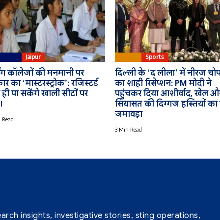
cation
Jaipur
Bharat
Sports
िंग कॉलेजों की मनमानी पर
दिल्ली के ‘द लीला’ में नीरज चोप
र का ‘मास्टरस्ट्रोक’: रजिस्टर्ड
का शाही रिसेप्शन: PM मोदी ने
र ही पा सकेंगे खाली सीटों पर
पहुंचकर दिया आशीर्वाद, खेल औ
श
सियासत की दिग्गज हस्तियों का
जमावड़ा
 Read
3 Min Read
ch insights, investigative stories, sting operations,