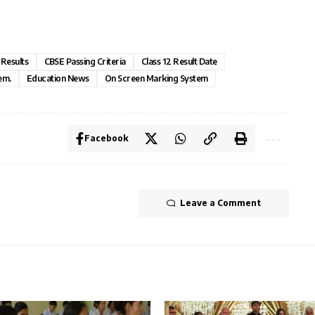
Results
CBSE Passing Criteria
Class 12 Result Date
em.
Education News
On Screen Marking System
Facebook
Leave a Comment