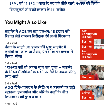
SPML को 11.97% ज्यादा रेट पर वर्क ऑर्डर जारी, GVPR की वित्तीय
बिड खुलती तो बचते सरकार के 211 करोड़!
You Might Also Like
Anti
बाड़मेर में ACB का बड़ा एक्शन: 18 हजार की
Corruption
रिश्वत लेते राजस्व निरीक्षक रंगे हाथों गिरफ्तार
Bureau
Barmer
3 Min Read
Barmer
वेतन के बदले 30 हजार की घूस: बाड़मेर में
Anti
एसीबी का जाल था तैयार, ऐन मौके पर क्लर्क ने
Corruption
किया ‘खेला’
Bureau
3 Min Read
‘ जरूरत पड़ी तो अपना खून बहा दूंगा’ – बाड़मेर
के गिरल में श्रमिकों के धरने पर बैठे विधायक रविंद्र
सिंह भाटी
Barmer
3 Min Read
ADG दिनेश एमएन के निर्देशन में तस्करों पर बड़ी
स्ट्राइक: इसबगोल और जीरे के कट्टों के बीच
Crime
छिपाकर रखी ड्रग्स बरामद
Barmer
4 Min Read