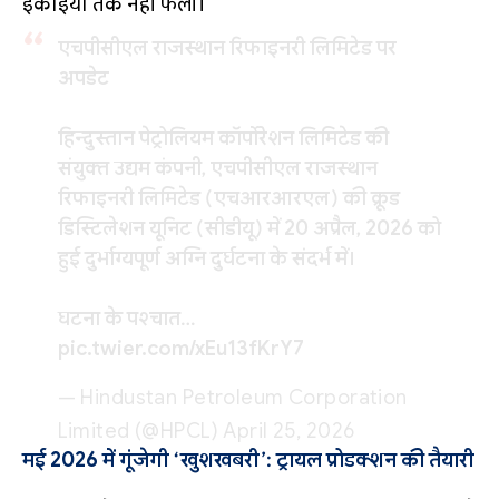
इकाइयों तक नहीं फैली।
एचपीसीएल राजस्थान रिफाइनरी लिमिटेड पर
अपडेट
हिन्दुस्तान पेट्रोलियम कॉर्पोरेशन लिमिटेड की
संयुक्त उद्यम कंपनी, एचपीसीएल राजस्थान
रिफाइनरी लिमिटेड (एचआरआरएल) की क्रूड
डिस्टिलेशन यूनिट (सीडीयू) में 20 अप्रैल, 2026 को
हुई दुर्भाग्यपूर्ण अग्नि दुर्घटना के संदर्भ में।
घटना के पश्चात…
pic.twitter.com/xEu13fKrY7
— Hindustan Petroleum Corporation
Limited (@HPCL)
April 25, 2026
मई 2026 में गूंजेगी ‘खुशखबरी’: ट्रायल प्रोडक्शन की तैयारी