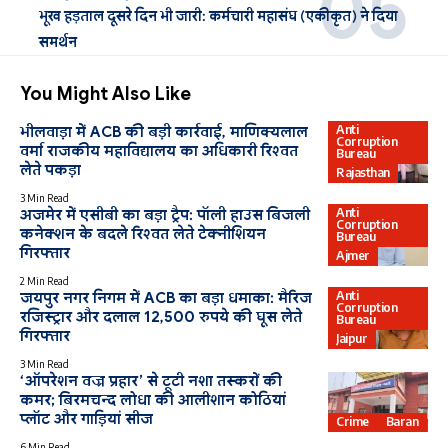
भूख हड़ताल दूसरे दिन भी जारी: कर्मचारी महासंघ (एकीकृत) ने दिया
समर्थन
You Might Also Like
Anti
भीलवाड़ा में ACB की बड़ी कार्रवाई, माणिक्यलाल
Corruption
वर्मा राजकीय महाविद्यालय का अधिकारी रिश्वत
Bureau
लेते पकड़ा
Rajasthan
3 Min Read
Anti
अजमेर में एसीबी का बड़ा ट्रैप: पॉली हाउस बिजली
Corruption
कनेक्शन के बदले रिश्वत लेते टेक्नीशियन
Bureau
गिरफ्तार
Ajmer
2 Min Read
Anti
जयपुर नगर निगम में ACB का बड़ा धमाका: मैरिज
Corruption
रजिस्ट्रार और दलाल 12,500 रुपये की घूस लेते
Bureau
गिरफ्तार
Jaipur
3 Min Read
‘ऑपरेशन वज्र प्रहार’ से टूटी नशा तस्करों की
कमर; बिरमचन्द लोधा की आलीशान कोठियां
प्लॉट और गाड़ियां सीज
Crime
Baran
6 Min Read