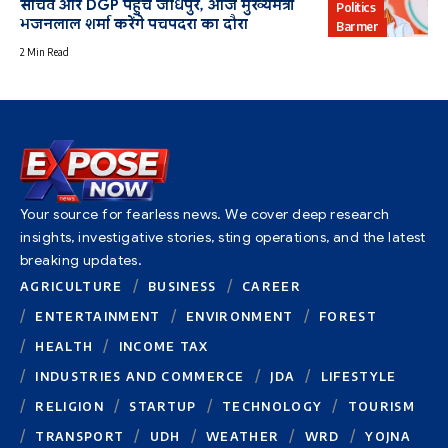
सचिव और DGP पहुंचे जोधपुर, आज मुख्यमंत्री
Politics
भजनलाल शर्मा करेंगे पचपदरा का दौरा
Barmer
2 Min Read
Your source for fearless news. We cover deep research
insights, investigative stories, sting operations, and the latest
breaking updates.
AGRICULTURE
BUSINESS
CAREER
ENTERTAINMENT
ENVIRONMENT
FOREST
HEALTH
INCOME TAX
INDUSTRIES AND COMMERCE
JDA
LIFESTYLE
RELIGION
STARTUP
TECHNOLOGY
TOURISM
TRANSPORT
UDH
WEATHER
WRD
YOJNA