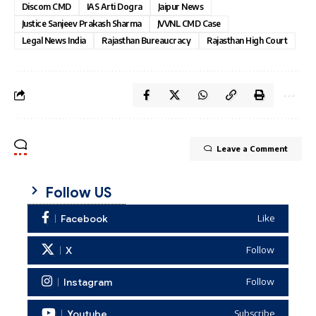
Discom CMD
IAS Arti Dogra
Jaipur News
Justice Sanjeev Prakash Sharma
JVVNL CMD Case
Legal News India
Rajasthan Bureaucracy
Rajasthan High Court
Leave a Comment
Follow US
Facebook
Like
X
Follow
Instagram
Follow
Youtube
Subscribe