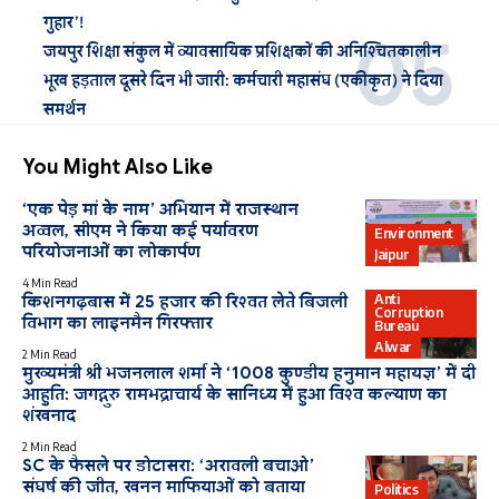
गुहार’!
जयपुर शिक्षा संकुल में व्यावसायिक प्रशिक्षकों की अनिश्चितकालीन
भूख हड़ताल दूसरे दिन भी जारी: कर्मचारी महासंघ (एकीकृत) ने दिया
समर्थन
You Might Also Like
‘एक पेड़ मां के नाम’ अभियान में राजस्थान
अव्वल, सीएम ने किया कई पर्यावरण
Environment
परियोजनाओं का लोकार्पण
Jaipur
4 Min Read
Anti
किशनगढ़बास में 25 हजार की रिश्वत लेते बिजली
Corruption
विभाग का लाइनमैन गिरफ्तार
Bureau
Alwar
2 Min Read
मुख्यमंत्री श्री भजनलाल शर्मा ने ‘1008 कुण्डीय हनुमान महायज्ञ’ में दी
आहुति: जगद्गुरु रामभद्राचार्य के सानिध्य में हुआ विश्व कल्याण का
शंखनाद
2 Min Read
SC के फैसले पर डोटासरा: ‘अरावली बचाओ’
संघर्ष की जीत, खनन माफियाओं को बताया
Politics