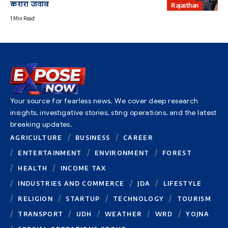
करारा जवाब
Rajasthan
1 Min Read
Your source for fearless news. We cover deep research
insights, investigative stories, sting operations, and the latest
breaking updates.
AGRICULTURE
BUSINESS
CAREER
ENTERTAINMENT
ENVIRONMENT
FOREST
HEALTH
INCOME TAX
INDUSTRIES AND COMMERCE
JDA
LIFESTYLE
RELIGION
STARTUP
TECHNOLOGY
TOURISM
TRANSPORT
UDH
WEATHER
WRD
YOJNA