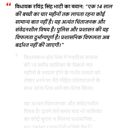
विधायक रविंद्र सिंह भाटी का बयान:
“एक 14 साल
की बच्ची का चार महीनों तक लापता रहना कोई
सामान्य बात नहीं है। यह अत्यंत चिंताजनक और
संवेदनशील विषय है। पुलिस और प्रशासन की यह
विफलता दुर्भाग्यपूर्ण है। प्रशासनिक विफलता अब
बर्दाश्त नहीं की जाएगी।”
विधानसभा क्षेत्र शिव में गवारिया समाज
की 14 वर्षीय बालिका के पिछले चार
महीनों से लापता होने के गंभीर मामले को
लेकर धरने पर बैठे पीड़ित परिवारजनों के
साथ आज शिव थाने का घेराव किया।
यह अत्यंत चिंताजनक और संवेदनशील
विषय है। इतने लंबे समय बाद भी बालिका
का कोई सुराग न मिलना प्रशासनिक…
pic.twitter.com/GPoDMLRpTl