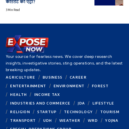
कैंडिडेट की एंट्री?
Education
3 Min Read
Your source for fearless news. We cover deep research
insights, investigative stories, sting operations, and the latest
breaking updates.
AGRICULTURE
BUSINESS
CAREER
ENTERTAINMENT
ENVIRONMENT
FOREST
HEALTH
INCOME TAX
INDUSTRIES AND COMMERCE
JDA
LIFESTYLE
RELIGION
STARTUP
TECHNOLOGY
TOURISM
TRANSPORT
UDH
WEATHER
WRD
YOJNA