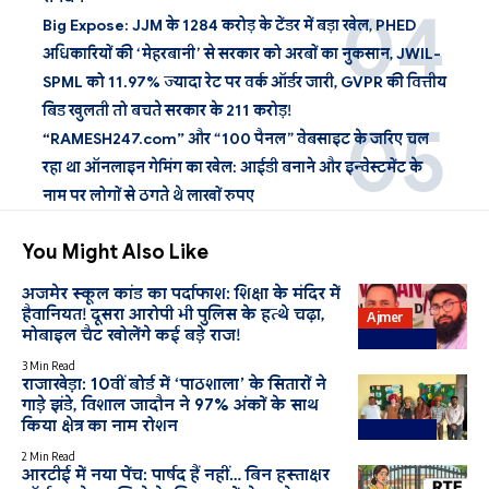
Big Expose: JJM के 1284 करोड़ के टेंडर में बड़ा खेल, PHED
अधिकारियों की ‘मेहरबानी’ से सरकार को अरबों का नुकसान, JWIL-
SPML को 11.97% ज्यादा रेट पर वर्क ऑर्डर जारी, GVPR की वित्तीय
बिड खुलती तो बचते सरकार के 211 करोड़!
“RAMESH247.com” और “100 पैनल” वेबसाइट के जरिए चल
रहा था ऑनलाइन गेमिंग का खेल: आईडी बनाने और इन्वेस्टमेंट के
नाम पर लोगों से ठगते थे लाखों रुपए
You Might Also Like
अजमेर स्कूल कांड का पर्दाफाश: शिक्षा के मंदिर में
हैवानियत! दूसरा आरोपी भी पुलिस के हत्थे चढ़ा,
Ajmer
मोबाइल चैट खोलेंगे कई बड़े राज!
Education
3 Min Read
राजाखेड़ा: 10वीं बोर्ड में ‘पाठशाला’ के सितारों ने
गाड़े झंडे, विशाल जादौन ने 97% अंकों के साथ
किया क्षेत्र का नाम रोशन
Education
2 Min Read
आरटीई में नया पेंच: पार्षद हैं नहीं… बिन हस्ताक्षर