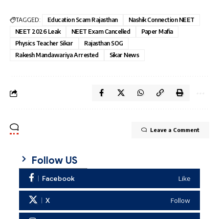
TAGGED:
Education Scam Rajasthan
Nashik Connection NEET
NEET 2026 Leak
NEET Exam Cancelled
Paper Mafia
Physics Teacher Sikar
Rajasthan SOG
Rakesh Mandawariya Arrested
Sikar News
Leave a Comment
Follow US
Facebook
Like
X
Follow