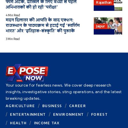
फॉर्म अटके, दाखिले के लिए बच्चों से पहले
Rajasthan
अभिभावकों की हो रही ‘परीक्षा’
Education
4 Min Read
मदन दिलावर की आपत्ति के बाद एक्शन:
राजस्थान के पाठ्यक्रम से हटाई गईं ‘स्वर्णिम
Jaipur
भारत’ और ‘इतिहास-संस्कृति’ की पुस्तकें
Education
3 Min Read
Your source for fearless news. We cover deep research
insights, investigative stories, sting operations, and the latest
breaking updates.
AGRICULTURE
BUSINESS
CAREER
ENTERTAINMENT
ENVIRONMENT
FOREST
HEALTH
INCOME TAX