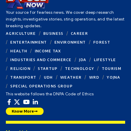
Your source for fearless news. We cover deep research
insights, investigative stories, sting operations, and the latest
breaking updates.
AGRICULTURE
BUSINESS
CAREER
ENTERTAINMENT
ENVIRONMENT
FOREST
HEALTH
INCOME TAX
INDUSTRIES AND COMMERCE
JDA
LIFESTYLE
RELIGION
STARTUP
TECHNOLOGY
TOURISM
TRANSPORT
UDH
WEATHER
WRD
YOJNA
SPECIAL OPERATIONS GROUP
This website follows the DNPA Code of Ethics
Know More