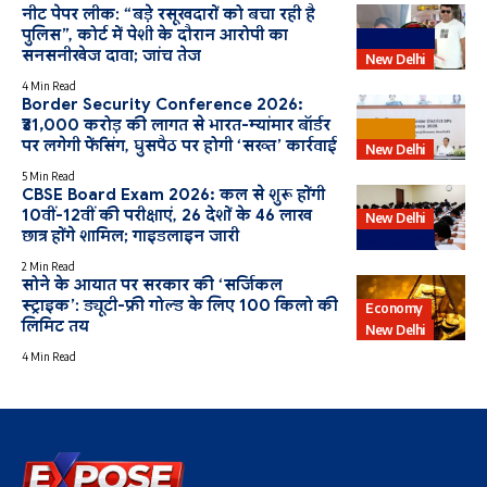
नीट पेपर लीक: “बड़े रसूखदारों को बचा रही है
पुलिस”, कोर्ट में पेशी के दौरान आरोपी का
Education
सनसनीखेज दावा; जांच तेज
New Delhi
4 Min Read
Border Security Conference 2026:
₹31,000 करोड़ की लागत से भारत-म्यांमार बॉर्डर
Bharat
पर लगेगी फेंसिंग, घुसपैठ पर होगी ‘सख्त’ कार्रवाई
New Delhi
5 Min Read
CBSE Board Exam 2026: कल से शुरू होंगी
10वीं-12वीं की परीक्षाएं, 26 देशों के 46 लाख
New Delhi
छात्र होंगे शामिल; गाइडलाइन जारी
Education
2 Min Read
सोने के आयात पर सरकार की ‘सर्जिकल
स्ट्राइक’: ड्यूटी-फ्री गोल्ड के लिए 100 किलो की
Economy
लिमिट तय
New Delhi
4 Min Read