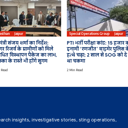
asthan
Jaipur
Special Operations Group
Jaipur
ंत्री संजय शर्मा का निर्देश:
PTI भर्ती परीक्षा कांड: 15 हजार 
र रिजर्व के ग्रामीणों को मिले
इनामी ‘रणजीत’ बाड़मेर पुलिस क
ोधित विस्थापन पैकेज का लाभ,
हत्थे चढ़ा; 2 साल से SOG को दे
्का के रास्ते भी होंगे सुगम
था चकमा
 Read
2 Min Read
ch insights, investigative stories, sting operations,