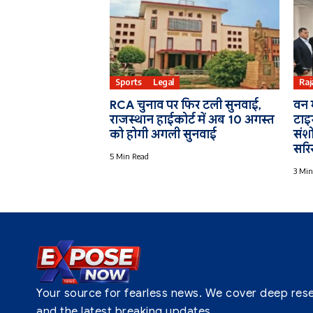
Sports
Legal
Raj
RCA चुनाव पर फिर टली सुनवाई,
वन म
राजस्थान हाईकोर्ट में अब 10 अगस्त
टाइग
को होगी अगली सुनवाई
संश
सरिस
5 Min Read
3 Min
Your source for fearless news. We cover deep resear
and the latest breaking updates.