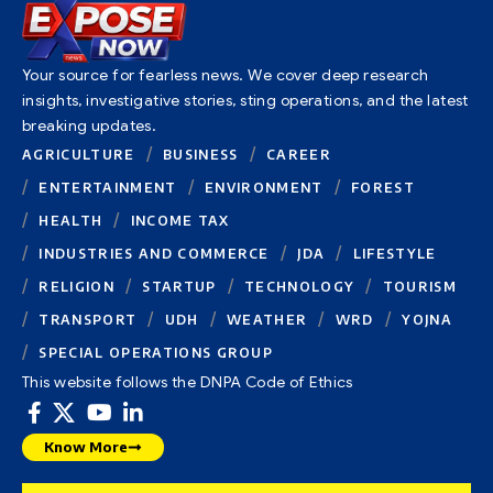
Your source for fearless news. We cover deep research
insights, investigative stories, sting operations, and the latest
breaking updates.
AGRICULTURE
BUSINESS
CAREER
ENTERTAINMENT
ENVIRONMENT
FOREST
HEALTH
INCOME TAX
INDUSTRIES AND COMMERCE
JDA
LIFESTYLE
RELIGION
STARTUP
TECHNOLOGY
TOURISM
TRANSPORT
UDH
WEATHER
WRD
YOJNA
SPECIAL OPERATIONS GROUP
This website follows the DNPA Code of Ethics
Know More