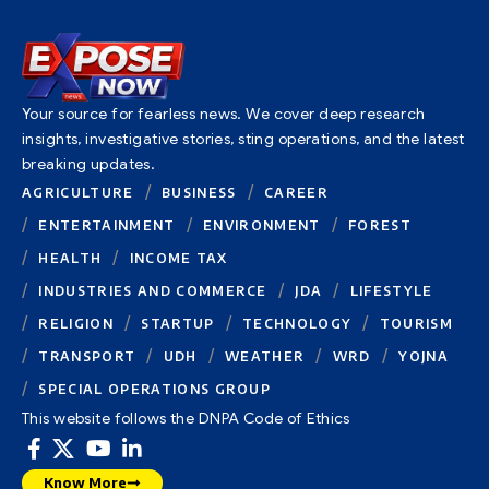
Your source for fearless news. We cover deep research
insights, investigative stories, sting operations, and the latest
breaking updates.
AGRICULTURE
BUSINESS
CAREER
ENTERTAINMENT
ENVIRONMENT
FOREST
HEALTH
INCOME TAX
INDUSTRIES AND COMMERCE
JDA
LIFESTYLE
RELIGION
STARTUP
TECHNOLOGY
TOURISM
TRANSPORT
UDH
WEATHER
WRD
YOJNA
SPECIAL OPERATIONS GROUP
This website follows the DNPA Code of Ethics
Know More