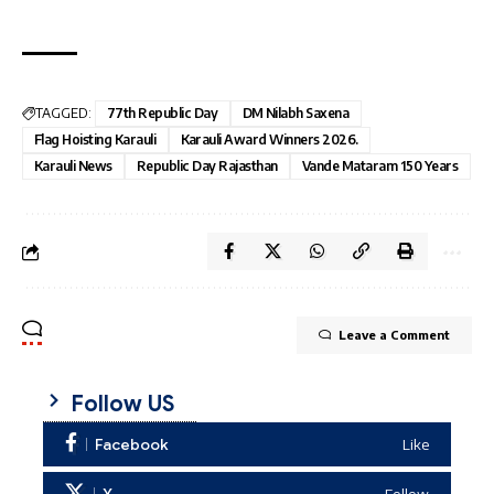
TAGGED:
77th Republic Day
DM Nilabh Saxena
Flag Hoisting Karauli
Karauli Award Winners 2026.
Karauli News
Republic Day Rajasthan
Vande Mataram 150 Years
Leave a Comment
Follow US
Facebook
Like
Follow