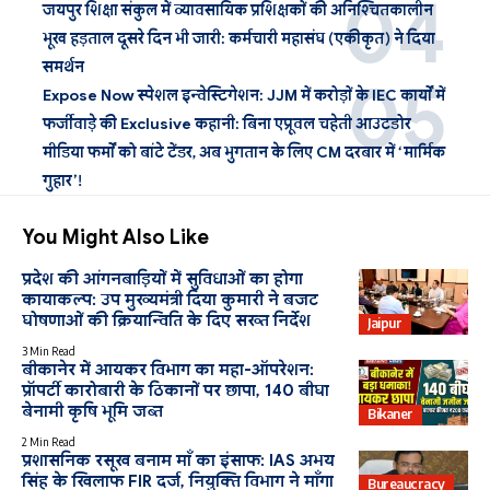
जयपुर शिक्षा संकुल में व्यावसायिक प्रशिक्षकों की अनिश्चितकालीन
भूख हड़ताल दूसरे दिन भी जारी: कर्मचारी महासंघ (एकीकृत) ने दिया
समर्थन
Expose Now स्पेशल इन्वेस्टिगेशन: JJM में करोड़ों के IEC कार्यों में
फर्जीवाड़े की Exclusive कहानी: बिना एप्रूवल चहेती आउटडोर
मीडिया फर्मों को बांटे टेंडर, अब भुगतान के लिए CM दरबार में ‘मार्मिक
गुहार’!
You Might Also Like
प्रदेश की आंगनबाड़ियों में सुविधाओं का होगा
कायाकल्प: उप मुख्यमंत्री दिया कुमारी ने बजट
घोषणाओं की क्रियान्विति के दिए सख्त निर्देश
Jaipur
3 Min Read
बीकानेर में आयकर विभाग का महा-ऑपरेशन:
प्रॉपर्टी कारोबारी के ठिकानों पर छापा, 140 बीघा
बेनामी कृषि भूमि जब्त
Bikaner
2 Min Read
प्रशासनिक रसूख बनाम माँ का इंसाफ: IAS अभय
सिंह के खिलाफ FIR दर्ज, नियुक्ति विभाग ने माँगा
Bureaucracy