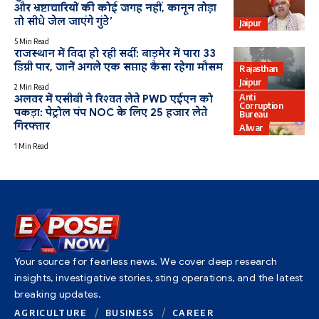
और भ्रष्टाचारियों की कोई जगह नहीं, कानून तोड़ा
तो सीधे जेल जाएंगे गुंडे’
Jaipur
5 Min Read
राजस्थान में विदा हो रही सर्दी: बाड़मेर में पारा 33
डिग्री पार, जानें अगले एक सप्ताह कैसा रहेगा मौसम
Rajasthan
Jaipur
2 Min Read
Anti
अलवर में एसीबी ने रिश्वत लेते PWD एईएन को
Corruption
पकड़ा: पेट्रोल पंप NOC के लिए 25 हजार लेते
Bureau
गिरफ्तार
Alwar
1 Min Read
Your source for fearless news. We cover deep research
insights, investigative stories, sting operations, and the latest
breaking updates.
AGRICULTURE
BUSINESS
CAREER