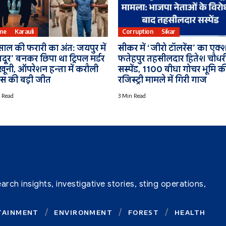
me
Karauli
Corruption
Sikar
साल की फरारी का अंत: जयपुर में
सीकर में ‘जीरो टॉलरेंस’ का एक्
ूर’ बनकर छिपा था ट्रिपल मर्डर
फतेहपुर तहसीलदार हितेश चौधर
खूनी, ऑपरेशन हन्ता में करौली
सस्पेंड, 1100 बीघा गोचर भूमि क
िस की बड़ी जीत
रजिस्ट्री मामले में गिरी गाज
 Read
3 Min Read
ch insights, investigative stories, sting operations,
TAINMENT
ENVIRONMENT
FOREST
HEALTH