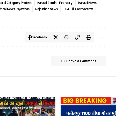
eral Category Protest
Karauli Bandh 1 February
Karauli News
itical News Rajasthan
Rajasthan News
UGC Bill Controversy
Facebook
Leave a Comment