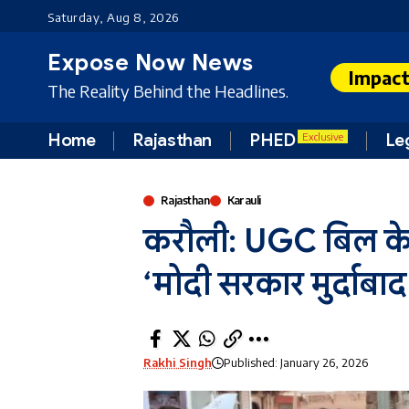
Saturday, Aug 8, 2026
Expose Now News
Impac
The Reality Behind the Headlines.
Home
Rajasthan
PHED
Le
Exclusive
Rajasthan
Karauli
करौली: UGC बिल के वि
‘मोदी सरकार मुर्दाबाद’
Rakhi Singh
Published: January 26, 2026