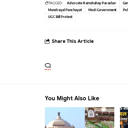
TAGGED:
Advocate Ramshahay Parashar
Gen
Mandrayal Panchayat
Modi Government
Pol
UGC Bill Protest
Share This Article
You Might Also Like