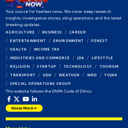
Your source for fearless news. We cover deep research
insights, investigative stories, sting operations, and the latest
breaking updates.
AGRICULTURE
BUSINESS
CAREER
ENTERTAINMENT
ENVIRONMENT
FOREST
HEALTH
INCOME TAX
INDUSTRIES AND COMMERCE
JDA
LIFESTYLE
RELIGION
STARTUP
TECHNOLOGY
TOURISM
TRANSPORT
UDH
WEATHER
WRD
YOJNA
SPECIAL OPERATIONS GROUP
This website follows the DNPA Code of Ethics
Know More