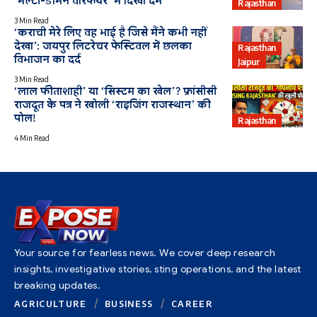
‘मल्टी-डोमेन वारफेयर’ में दिखा दम
Rajasthan
3 Min Read
‘कराची मेरे लिए वह भाई है जिसे मैंने कभी नहीं
देखा’: जयपुर लिटरेचर फेस्टिवल में छलका
Rajasthan
विभाजन का दर्द
Jaipur
3 Min Read
‘लाल फीताशाही’ या ‘सिस्टम का खेल’? फ्रांसीसी
राजदूत के पत्र ने खोली ‘राइजिंग राजस्थान’ की
पोल!
Rajasthan
4 Min Read
Your source for fearless news. We cover deep research
insights, investigative stories, sting operations, and the latest
breaking updates.
AGRICULTURE
BUSINESS
CAREER