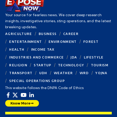
Your source for fearless news. We cover deep research
insights, investigative stories, sting operations, and the latest
breaking updates.
AGRICULTURE
BUSINESS
CAREER
ENTERTAINMENT
ENVIRONMENT
FOREST
HEALTH
INCOME TAX
INDUSTRIES AND COMMERCE
JDA
LIFESTYLE
RELIGION
STARTUP
TECHNOLOGY
TOURISM
TRANSPORT
UDH
WEATHER
WRD
YOJNA
SPECIAL OPERATIONS GROUP
This website follows the DNPA Code of Ethics
Know More