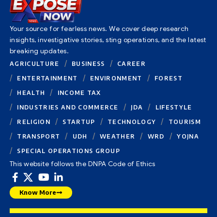
Your source for fearless news. We cover deep research
insights, investigative stories, sting operations, and the latest
breaking updates.
AGRICULTURE
BUSINESS
CAREER
ENTERTAINMENT
ENVIRONMENT
FOREST
HEALTH
INCOME TAX
INDUSTRIES AND COMMERCE
JDA
LIFESTYLE
RELIGION
STARTUP
TECHNOLOGY
TOURISM
TRANSPORT
UDH
WEATHER
WRD
YOJNA
SPECIAL OPERATIONS GROUP
This website follows the DNPA Code of Ethics
Know More