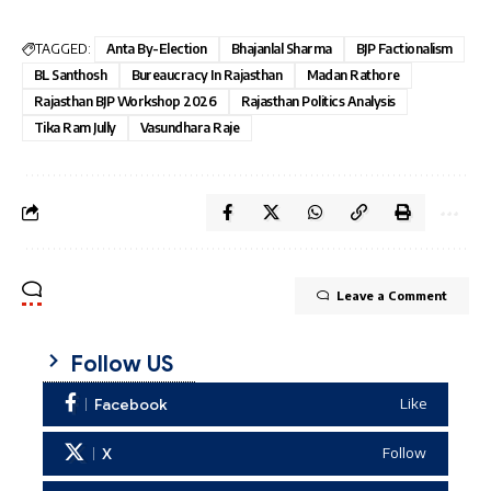
TAGGED:
Anta By-Election
Bhajanlal Sharma
BJP Factionalism
BL Santhosh
Bureaucracy In Rajasthan
Madan Rathore
Rajasthan BJP Workshop 2026
Rajasthan Politics Analysis
Tika Ram Jully
Vasundhara Raje
Leave a Comment
Follow US
Facebook
Like
X
Follow