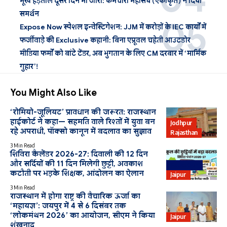
भूख हड़ताल दूसरे दिन भी जारी: कर्मचारी महासंघ (एकीकृत) ने दिया
समर्थन
Expose Now स्पेशल इन्वेस्टिगेशन: JJM में करोड़ों के IEC कार्यों में
फर्जीवाड़े की Exclusive कहानी: बिना एप्रूवल चहेती आउटडोर
मीडिया फर्मों को बांटे टेंडर, अब भुगतान के लिए CM दरबार में ‘मार्मिक
गुहार’!
You Might Also Like
‘रोमियो-जूलियट’ प्रावधान की जरूरत: राजस्थान
हाईकोर्ट ने कहा— सहमति वाले रिश्तों में युवा बन
Jodhpur
रहे अपराधी, पॉक्सो कानून में बदलाव का सुझाव
Rajasthan
3 Min Read
शिविरा कैलेंडर 2026-27: दिवाली की 12 दिन
और सर्दियों की 11 दिन मिलेगी छुट्टी, अवकाश
Education
कटौती पर भड़के शिक्षक, आंदोलन का ऐलान
Jaipur
3 Min Read
राजस्थान में होगा राष्ट्र की वैचारिक ऊर्जा का
‘महायज्ञ’: जयपुर में 4 से 6 दिसंबर तक
‘लोकमंथन 2026’ का आयोजन, सीएम ने किया
Jaipur
शंखनाद