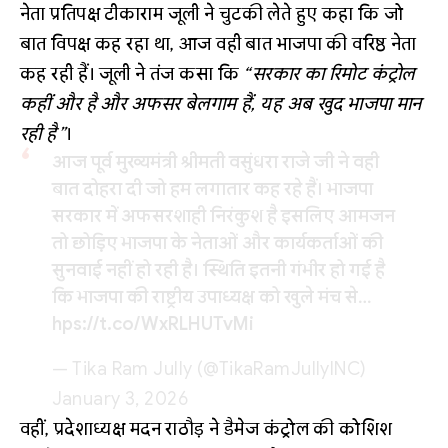
नेता प्रतिपक्ष टीकाराम जूली ने चुटकी लेते हुए कहा कि जो
बात विपक्ष कह रहा था, आज वही बात भाजपा की वरिष्ठ नेता
कह रही हैं। जूली ने तंज कसा कि
“सरकार का रिमोट कंट्रोल
कहीं और है और अफसर बेलगाम हैं, यह अब खुद भाजपा मान
रही है”
।
आज पूर्व मुख्यमंत्री श्रीमती वसुंधरा राजे जी ने वही
बात दोहरा दी जो हम लगातार कह रहे हैं। भाजपा
सरकार में अफसरशाही निरंकुश है इसलिए आमजन
तो छोड़िए भाजपा के नेताओं और कार्यकर्ताओं की
सुनवाई नहीं हो रही है। स्थिति इतनी गंभीर हो गई है
कि भाजपा की राष्ट्रीय उपाध्यक्ष को खुले मंच से…
https://t.co/WxRLHUTvMi
— Tika Ram Jully (@TikaRamJullyINC)
January 3, 2026
वहीं, प्रदेशाध्यक्ष मदन राठौड़ ने डैमेज कंट्रोल की कोशिश