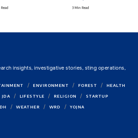
 Read
3 Min Read
ch insights, investigative stories, sting operations,
TAINMENT
ENVIRONMENT
FOREST
HEALTH
JDA
LIFESTYLE
RELIGION
STARTUP
DH
WEATHER
WRD
YOJNA