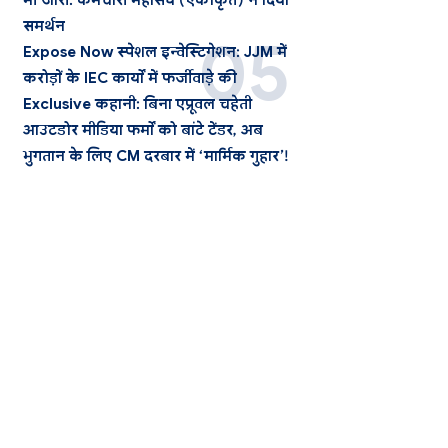
भी जारी: कर्मचारी महासंघ (एकीकृत) ने दिया
समर्थन
Expose Now स्पेशल इन्वेस्टिगेशन: JJM में
करोड़ों के IEC कार्यों में फर्जीवाड़े की
Exclusive कहानी: बिना एप्रूवल चहेती
आउटडोर मीडिया फर्मों को बांटे टेंडर, अब
भुगतान के लिए CM दरबार में ‘मार्मिक गुहार’!