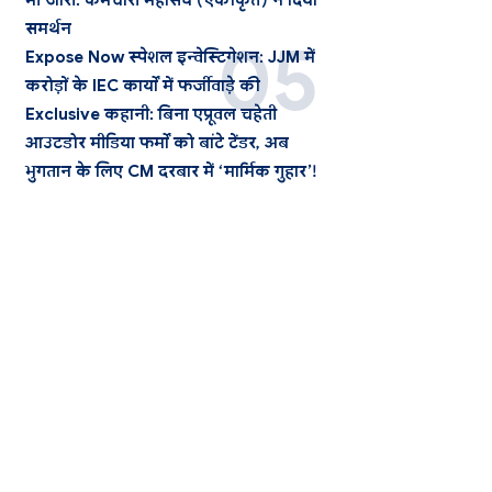
भी जारी: कर्मचारी महासंघ (एकीकृत) ने दिया
समर्थन
Expose Now स्पेशल इन्वेस्टिगेशन: JJM में
करोड़ों के IEC कार्यों में फर्जीवाड़े की
Exclusive कहानी: बिना एप्रूवल चहेती
आउटडोर मीडिया फर्मों को बांटे टेंडर, अब
भुगतान के लिए CM दरबार में ‘मार्मिक गुहार’!