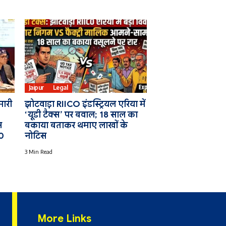
Jaipur
Legal
मारी
झोटवाड़ा RIICO इंडस्ट्रियल एरिया में
‘यूडी टैक्स’ पर बवाल; 18 साल का
स
बकाया बताकर थमाए लाखों के
00
नोटिस
3 Min Read
More Links