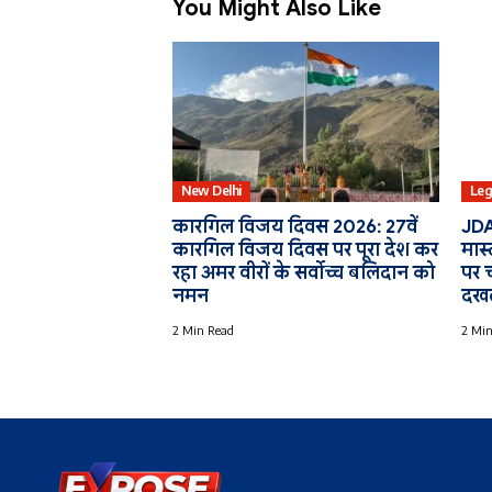
You Might Also Like
New Delhi
Leg
कारगिल विजय दिवस 2026: 27वें
JDA
कारगिल विजय दिवस पर पूरा देश कर
मास्
रहा अमर वीरों के सर्वोच्च बलिदान को
पर च
नमन
दखल
2 Min Read
2 Min