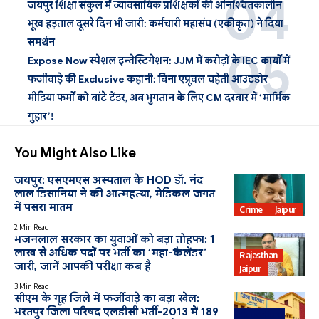
जयपुर शिक्षा संकुल में व्यावसायिक प्रशिक्षकों की अनिश्चितकालीन
भूख हड़ताल दूसरे दिन भी जारी: कर्मचारी महासंघ (एकीकृत) ने दिया
समर्थन
Expose Now स्पेशल इन्वेस्टिगेशन: JJM में करोड़ों के IEC कार्यों में
फर्जीवाड़े की Exclusive कहानी: बिना एप्रूवल चहेती आउटडोर
मीडिया फर्मों को बांटे टेंडर, अब भुगतान के लिए CM दरबार में ‘मार्मिक
गुहार’!
You Might Also Like
जयपुर: एसएमएस अस्पताल के HOD डॉ. नंद
लाल डिसानिया ने की आत्महत्या, मेडिकल जगत
में पसरा मातम
Crime
Jaipur
2 Min Read
भजनलाल सरकार का युवाओं को बड़ा तोहफा: 1
लाख से अधिक पदों पर भर्ती का ‘महा-कैलेंडर’
Rajasthan
जारी, जानें आपकी परीक्षा कब है
Jaipur
3 Min Read
सीएम के गृह जिले में फर्जीवाड़े का बड़ा खेल:
भरतपुर जिला परिषद एलडीसी भर्ती-2013 में 189
Education