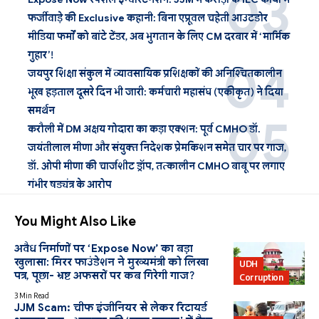
फर्जीवाड़े की Exclusive कहानी: बिना एप्रूवल चहेती आउटडोर
मीडिया फर्मों को बांटे टेंडर, अब भुगतान के लिए CM दरबार में ‘मार्मिक
गुहार’!
जयपुर शिक्षा संकुल में व्यावसायिक प्रशिक्षकों की अनिश्चितकालीन
भूख हड़ताल दूसरे दिन भी जारी: कर्मचारी महासंघ (एकीकृत) ने दिया
समर्थन
करौली में DM अक्षय गोदारा का कड़ा एक्शन: पूर्व CMHO डॉ.
जयंतीलाल मीणा और संयुक्त निदेशक प्रेमकिशन समेत चार पर गाज,
डॉ. ओपी मीणा की चार्जशीट ड्रॉप, तत्कालीन CMHO बाबू पर लगाए
गंभीर षड्यंत्र के आरोप
You Might Also Like
अवैध निर्माणों पर ‘Expose Now’ का बड़ा
खुलासा: मिरर फाउंडेशन ने मुख्यमंत्री को लिखा
UDH
पत्र, पूछा- भ्रष्ट अफसरों पर कब गिरेगी गाज?
Corruption
3 Min Read
JJM Scam: चीफ इंजीनियर से लेकर रिटायर्ड