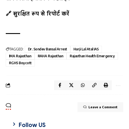
🔗 सुरक्षित रूप से रिपोर्ट करें
TAGGED:
Dr. Sondev Bansal Arrest
Harji Lal Atal IAS
IMA Rajasthan
RAHA Rajasthan
Rajasthan Health Emergency
RGHS Boycott
Leave a Comment
Follow US