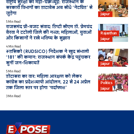
राष्ट्रीय सुरक्षा का महा-चक्रव्यूह: राजस्थान के
सरकारी विभागों का डाटाबेस अब सीधे ‘नेटग्रिड’ से
जुड़ेगा
Jaipur
5 Min Read
राजसमंद प्री-बजट संवाद: डिप्टी सीएम डॉ. प्रेमचंद
बैरवा ने टटोली जिले की नब्ज; महिलाओं, युवाओं
Rajasthan
और किसानों ने रखे भविष्य के सुझाव
Jaipur
4 Min Read
रूडसिको (RUDSICO) निदेशक ने खुद संभाली
‘181’ की कमान: राजस्थान संपर्क केंद्र पहुंचकर
सुनीं जन-शिकायतें
Jaipur
5 Min Read
डोटासरा का वार: महिला आरक्षण को लेकर
कांग्रेस का प्रदेशव्यापी आंदोलन, 22 से 24 अप्रैल
Politics
तक जिला स्तर पर होगा ‘पर्दाफाश’
Jaipur
3 Min Read