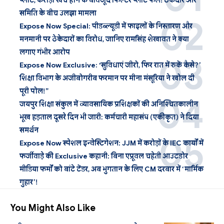
प्लांट, करोड़ों खर्च होने के बावजूद फिल्टर प्लांट फेल! ठेकेदार और
समिति के बीच उलझा मामला
Expose Now Special: पीडब्ल्यूडी में फाइलों के निस्तारण और
मनमानी पर ठेकेदारों का विरोध, जानिए रामसिंह शेखावत ने क्या
लगाए गंभीर आरोप
Expose Now Exclusive: ‘सुविधाएं जीरो, फिर रात में रुकें कैसे?’
शिक्षा विभाग के अजीबोगरीब फरमान पर मीना मंसूरिया ने खोल दी
पूरी पोल!”
जयपुर शिक्षा संकुल में व्यावसायिक प्रशिक्षकों की अनिश्चितकालीन
भूख हड़ताल दूसरे दिन भी जारी: कर्मचारी महासंघ (एकीकृत) ने दिया
समर्थन
Expose Now स्पेशल इन्वेस्टिगेशन: JJM में करोड़ों के IEC कार्यों में
फर्जीवाड़े की Exclusive कहानी: बिना एप्रूवल चहेती आउटडोर
मीडिया फर्मों को बांटे टेंडर, अब भुगतान के लिए CM दरबार में ‘मार्मिक
गुहार’!
You Might Also Like