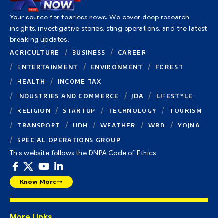
Your source for fearless news. We cover deep research
insights, investigative stories, sting operations, and the latest
breaking updates.
AGRICULTURE
BUSINESS
CAREER
ENTERTAINMENT
ENVIRONMENT
FOREST
HEALTH
INCOME TAX
INDUSTRIES AND COMMERCE
JDA
LIFESTYLE
RELIGION
STARTUP
TECHNOLOGY
TOURISM
TRANSPORT
UDH
WEATHER
WRD
YOJNA
SPECIAL OPERATIONS GROUP
This website follows the DNPA Code of Ethics
Know More
More Links