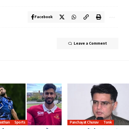
Facebook
Leave a Comment
asthan
Sports
Panchayat Chunav
Tonk