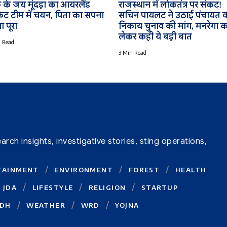
 के जय मूंदड़ा का आयरलैंड
राजस्थान में लोकतंत्र पर संकट!
केट टीम में चयन, पिता का सपना
सचिन पायलट ने उठाई पंचायत 
 पूरा
निकाय चुनाव की मांग, मनरेगा क
लेकर कही ये बड़ी बात
 Read
3 Min Read
ch insights, investigative stories, sting operations,
TAINMENT
ENVIRONMENT
FOREST
HEALTH
JDA
LIFESTYLE
RELIGION
STARTUP
DH
WEATHER
WRD
YOJNA