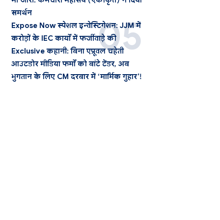
भी जारी: कर्मचारी महासंघ (एकीकृत) ने दिया
समर्थन
Expose Now स्पेशल इन्वेस्टिगेशन: JJM में
करोड़ों के IEC कार्यों में फर्जीवाड़े की
Exclusive कहानी: बिना एप्रूवल चहेती
आउटडोर मीडिया फर्मों को बांटे टेंडर, अब
भुगतान के लिए CM दरबार में ‘मार्मिक गुहार’!