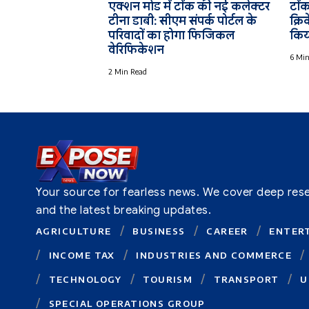
एक्शन मोड में टोंक की नई कलेक्टर
टोंक
टीना डाबी: सीएम संपर्क पोर्टल के
क्रि
परिवादों का होगा फिजिकल
किया
वेरिफिकेशन
6 Min
2 Min Read
Your source for fearless news. We cover deep resear
and the latest breaking updates.
AGRICULTURE
BUSINESS
CAREER
ENTER
INCOME TAX
INDUSTRIES AND COMMERCE
TECHNOLOGY
TOURISM
TRANSPORT
U
SPECIAL OPERATIONS GROUP