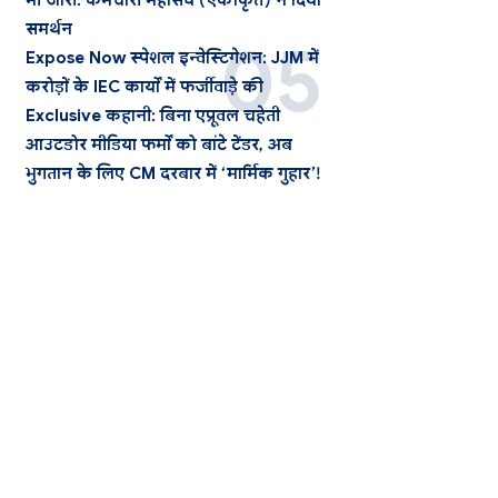
भी जारी: कर्मचारी महासंघ (एकीकृत) ने दिया
समर्थन
Expose Now स्पेशल इन्वेस्टिगेशन: JJM में
करोड़ों के IEC कार्यों में फर्जीवाड़े की
Exclusive कहानी: बिना एप्रूवल चहेती
आउटडोर मीडिया फर्मों को बांटे टेंडर, अब
भुगतान के लिए CM दरबार में ‘मार्मिक गुहार’!