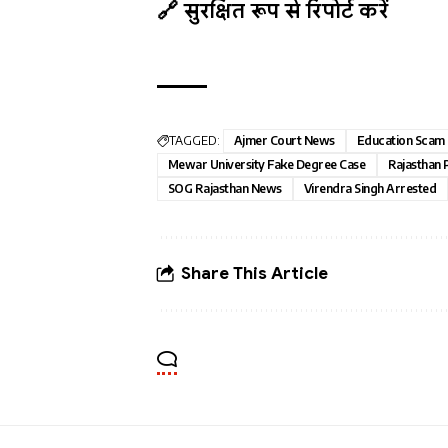
🔗 सुरक्षित रूप से रिपोर्ट करें
TAGGED:
Ajmer Court News
Education Scam 
Mewar University Fake Degree Case
Rajasthan 
SOG Rajasthan News
Virendra Singh Arrested
Share This Article