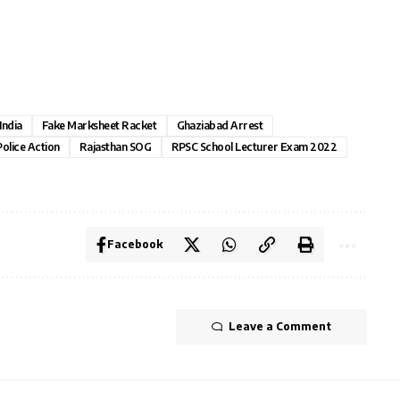
India
Fake Marksheet Racket
Ghaziabad Arrest
Police Action
Rajasthan SOG
RPSC School Lecturer Exam 2022
Facebook
Leave a Comment