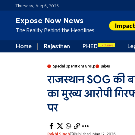
Thursday, Aug 6, 2026
Expose Now News
Impac
The Reality Behind the Headlines.
Home
Rajasthan
PHED
Le
Exclusive
Special Operations Group
Jaipur
राजस्थान SOG की बड़ी
का मुख्य आरोपी गिरफ
पर
Rakhi Singh
Published: May 12, 2026