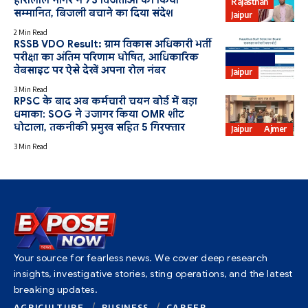
Rajasthan
सम्मानित, बिजली बचाने का दिया संदेश
Jaipur
2 Min Read
RSSB VDO Result: ग्राम विकास अधिकारी भर्ती
परीक्षा का अंतिम परिणाम घोषित, आधिकारिक
Education
वेबसाइट पर ऐसे देखें अपना रोल नंबर
Jaipur
3 Min Read
RPSC के बाद अब कर्मचारी चयन बोर्ड में बड़ा
धमाका: SOG ने उजागर किया OMR शीट
घोटाला, तकनीकी प्रमुख सहित 5 गिरफ्तार
Jaipur
Ajmer
3 Min Read
Your source for fearless news. We cover deep research
insights, investigative stories, sting operations, and the latest
breaking updates.
AGRICULTURE
BUSINESS
CAREER