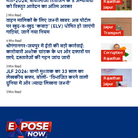
भर्ती-2024; बायोलॉजी डिवीजन के 5 अभ्यर्थियों
Rajasthan
को विस्तृत आवेदन का अंतिम अवसर
Jaipur
2 Min Read
वाहन मालिकों के लिए जरूरी खबर: अब पोर्टल
पर खुद-ब-खुद ‘कबाड़’ (ELV) घोषित हो जाएंगी
Jaipur
गाड़ियां, जानें नया नियम
Transport
4 Min Read
श्रीगंगानगर-जयपुर में ईडी की बड़ी कार्रवाई:
कारोबारी अशोक चांडक के घर और दफ्तरों पर
Corruption
छापे, दस्तावेजों की गहन जांच जारी
Rajasthan
3 Min Read
JLF 2026: बानो मुश्ताक का 33 साल का
लेखकीय सफर, बोलीं- ‘विभाजित करने वाली
Rajasthan
दुनिया में और ज्यादा लिखना जरूरी’
Jaipur
3 Min Read