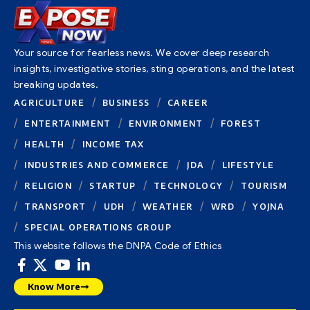
Your source for fearless news. We cover deep research
insights, investigative stories, sting operations, and the latest
breaking updates.
AGRICULTURE
BUSINESS
CAREER
ENTERTAINMENT
ENVIRONMENT
FOREST
HEALTH
INCOME TAX
INDUSTRIES AND COMMERCE
JDA
LIFESTYLE
RELIGION
STARTUP
TECHNOLOGY
TOURISM
TRANSPORT
UDH
WEATHER
WRD
YOJNA
SPECIAL OPERATIONS GROUP
This website follows the DNPA Code of Ethics
Know More