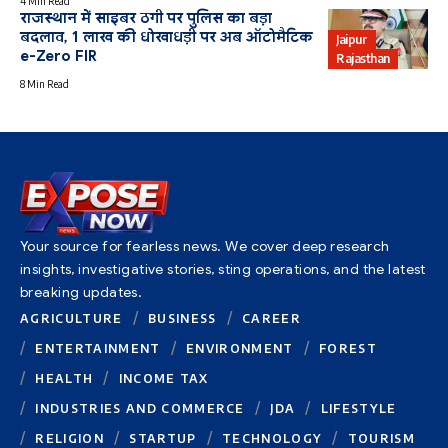
4 Min Read
राजस्थान में साइबर ठगी पर पुलिस का बड़ा
बदलाव, 1 लाख की धोखाधड़ी पर अब ऑटोमैटिक
Jaipur
e-Zero FIR
Rajasthan
8 Min Read
Your source for fearless news. We cover deep research
insights, investigative stories, sting operations, and the latest
breaking updates.
AGRICULTURE
BUSINESS
CAREER
ENTERTAINMENT
ENVIRONMENT
FOREST
HEALTH
INCOME TAX
INDUSTRIES AND COMMERCE
JDA
LIFESTYLE
RELIGION
STARTUP
TECHNOLOGY
TOURISM