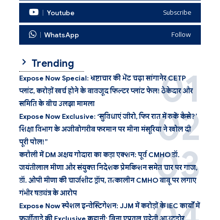
Youtube
Subscribe
WhatsApp
Follow
Trending
Expose Now Special: भ्रष्टाचार की भेंट चढ़ा सांगानेर CETP
प्लांट, करोड़ों खर्च होने के बावजूद फिल्टर प्लांट फेल! ठेकेदार और
समिति के बीच उलझा मामला
Expose Now Exclusive: ‘सुविधाएं जीरो, फिर रात में रुकें कैसे?’
शिक्षा विभाग के अजीबोगरीब फरमान पर मीना मंसूरिया ने खोल दी
पूरी पोल!”
करौली में DM अक्षय गोदारा का कड़ा एक्शन: पूर्व CMHO डॉ.
जयंतीलाल मीणा और संयुक्त निदेशक प्रेमकिशन समेत चार पर गाज,
डॉ. ओपी मीणा की चार्जशीट ड्रॉप, तत्कालीन CMHO बाबू पर लगाए
गंभीर षड्यंत्र के आरोप
Expose Now स्पेशल इन्वेस्टिगेशन: JJM में करोड़ों के IEC कार्यों में
फर्जीवाड़े की Exclusive कहानी: बिना एप्रूवल चहेती आउटडोर