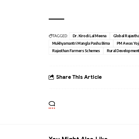
TAGGED:
Dr. Kirodi Lal Meena
Global Rajasth
Mukhyamantri Mangla Pashu Bima
PM Awas Yoj
Rajasthan Farmers Schemes
Rural Development
Share This Article