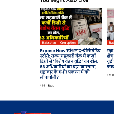
You Might Also Like
Rajasthan
Corruption
Raj
Expose Now स्पेशल इन्वेस्टिगेटिव
रक्ष
स्टोरी: राज्य सहकारी बैंक में फर्जी
क्षे
डिग्री से ‘विशेष वेतन वृद्धि’ का खेल,
यूडी
53 अधिकारियों का बड़ा कारनामा,
फाय
भ्रष्टाचार के गंभीर प्रकरण में की
3 Min
लीपापोती?
4 Min Read