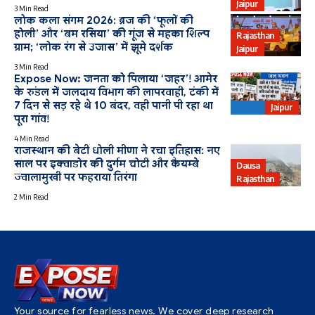
Jaipur
3 Min Read
लोक कला संगम 2026: ब्रज की ‘फूलों की
होली’ और ‘बम रसिया’ की गूंज से महका शिल्प
Rajasthan
ग्राम; ‘लोक रंग से उजास’ में झूमे दर्शक
Jaipur
3 Min Read
Expose Now: जनता को पिलाया ‘जहर’! आमेर
के रुंडल में जलदाय विभाग की लापरवाही, टंकी में
7 दिन से सड़ रहे थे 10 बंदर, वही पानी पी रहा था
PHED
Jaipur
पूरा गांव!
4 Min Read
राजस्थान की बेटी धोली मीणा ने रचा इतिहास: नए
साल पर इक्वाडोर की दुर्गम चोटी और कैयम्बे
Dausa
ज्वालामुखी पर फहराया तिरंगा
Rajasthan
2 Min Read
Your source for fearless news. We cover deep research