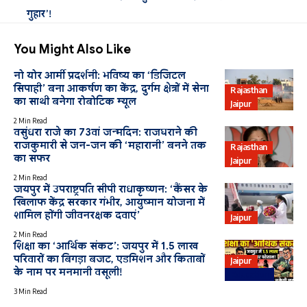
गुहार’!
You Might Also Like
नो योर आर्मी प्रदर्शनी: भविष्य का ‘डिजिटल
सिपाही’ बना आकर्षण का केंद्र, दुर्गम क्षेत्रों में सेना
Rajasthan
का साथी बनेगा रोबोटिक म्यूल
Jaipur
2 Min Read
वसुंधरा राजे का 73वां जन्मदिन: राजघराने की
राजकुमारी से जन-जन की ‘महारानी’ बनने तक
Rajasthan
का सफर
Jaipur
2 Min Read
जयपुर में उपराष्ट्रपति सीपी राधाकृष्णन: ‘कैंसर के
खिलाफ केंद्र सरकार गंभीर, आयुष्मान योजना में
शामिल होंगी जीवनरक्षक दवाएं’
Jaipur
2 Min Read
शिक्षा का ‘आर्थिक संकट’: जयपुर में 1.5 लाख
परिवारों का बिगड़ा बजट, एडमिशन और किताबों
Jaipur
के नाम पर मनमानी वसूली!
Education
3 Min Read