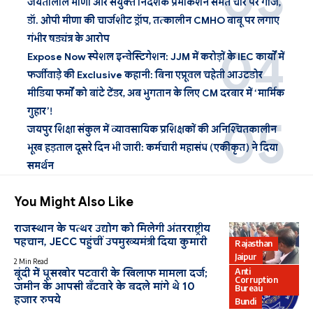
जयंतीलाल मीणा और संयुक्त निदेशक प्रेमकिशन समेत चार पर गाज,
डॉ. ओपी मीणा की चार्जशीट ड्रॉप, तत्कालीन CMHO बाबू पर लगाए
गंभीर षड्यंत्र के आरोप
Expose Now स्पेशल इन्वेस्टिगेशन: JJM में करोड़ों के IEC कार्यों में
फर्जीवाड़े की Exclusive कहानी: बिना एप्रूवल चहेती आउटडोर
मीडिया फर्मों को बांटे टेंडर, अब भुगतान के लिए CM दरबार में ‘मार्मिक
गुहार’!
जयपुर शिक्षा संकुल में व्यावसायिक प्रशिक्षकों की अनिश्चितकालीन
भूख हड़ताल दूसरे दिन भी जारी: कर्मचारी महासंघ (एकीकृत) ने दिया
समर्थन
You Might Also Like
राजस्थान के पत्थर उद्योग को मिलेगी अंतरराष्ट्रीय
पहचान, JECC पहुंचीं उपमुख्यमंत्री दिया कुमारी
Rajasthan
Jaipur
2 Min Read
Anti
बूंदी में घूसखोर पटवारी के खिलाफ मामला दर्ज;
Corruption
जमीन के आपसी बँटवारे के बदले मांगे थे 10
Bureau
हजार रुपये
Bundi