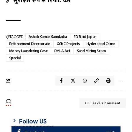
🔗 सुरक्षित रूप से रिपोर्ट करें
TAGGED:
Ashok Kumar Samdadia
ED Raid Jaipur
Enforcement Directorate
GCKC Projects
Hyderabad Crime
Money Laundering Case
PMLA Act
Sand Mining Scam
Special
Leave a Comment
Follow US