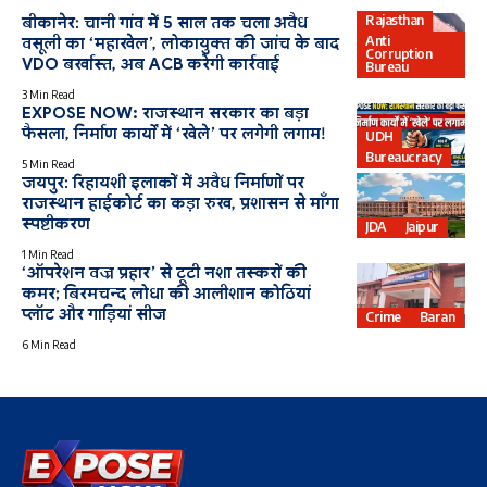
Rajasthan
बीकानेर: चानी गांव में 5 साल तक चला अवैध
Anti
वसूली का ‘महाखेल’, लोकायुक्त की जांच के बाद
Corruption
VDO बर्खास्त, अब ACB करेगी कार्रवाई
Bureau
3 Min Read
EXPOSE NOW: राजस्थान सरकार का बड़ा
फैसला, निर्माण कार्यों में ‘खेले’ पर लगेगी लगाम!
UDH
Bureaucracy
5 Min Read
जयपुर: रिहायशी इलाकों में अवैध निर्माणों पर
राजस्थान हाईकोर्ट का कड़ा रुख, प्रशासन से माँगा
स्पष्टीकरण
JDA
Jaipur
1 Min Read
‘ऑपरेशन वज्र प्रहार’ से टूटी नशा तस्करों की
कमर; बिरमचन्द लोधा की आलीशान कोठियां
प्लॉट और गाड़ियां सीज
Crime
Baran
6 Min Read