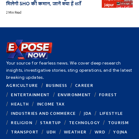
मिलेगी SHO की कमान, जानें क्या हैं शर्तें
Jaipur
2 Min Read
Your source for fearless news. We cover deep research
insights, investigative stories, sting operations, and the latest
breaking updates.
AGRICULTURE
BUSINESS
CAREER
ENTERTAINMENT
ENVIRONMENT
FOREST
HEALTH
INCOME TAX
INDUSTRIES AND COMMERCE
JDA
LIFESTYLE
RELIGION
STARTUP
TECHNOLOGY
TOURISM
TRANSPORT
UDH
WEATHER
WRD
YOJNA