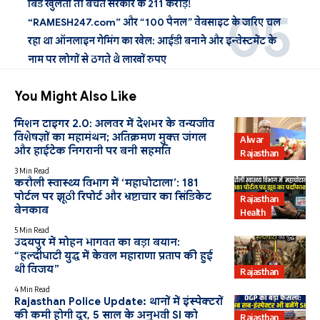
बिड खुलती तो बचते सरकार के 211 करोड़!
“RAMESH247.com” और “100 पैनल” वेबसाइट के जरिए चल
रहा था ऑनलाइन गेमिंग का खेल: आईडी बनाने और इन्वेस्टमेंट के
नाम पर लोगों से ठगते थे लाखों रुपए
You Might Also Like
मिशन टाइगर 2.0: अलवर में देशभर के वन्यजीव
विशेषज्ञों का महामंथन; अतिक्रमण मुक्त जंगल
Alwar
और हाईटेक निगरानी पर बनी सहमति
Rajasthan
3 Min Read
करौली स्वास्थ्य विभाग में ‘महाघोटाला’: 181
पोर्टल पर झूठी रिपोर्ट और भ्रष्टाचार का सिंडिकेट
Rajasthan
बेनकाब
Health
5 Min Read
उदयपुर में मोहन भागवत का बड़ा बयान:
“हल्दीघाटी युद्ध में केवल महाराणा प्रताप की हुई
थी विजय”
Rajasthan
4 Min Read
Rajasthan Police Update: थानों में इंस्पेक्टरों
की कमी होगी दूर, 5 साल के अनुभवी SI को
Rajasthan