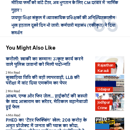
मीडिया फर्मों को बांटे टेंडर, अब भुगतान के लिए CM दरबार में ‘मार्मिक
गुहार’!
जयपुर शिक्षा संकुल में व्यावसायिक प्रशिक्षकों की अनिश्चितकालीन
भूख हड़ताल दूसरे दिन भी जारी: कर्मचारी महासंघ (एकीकृत) ने दिया
समर्थन
You Might Also Like
करौली: खाकी का सम्मान! उत्कृष्ट कार्य करने
वाले पुलिस जवानों को मिली पदोन्नति
Rajasthan
Karauli
2 Min Read
सुखाड़िया विवि की बड़ी लापरवाही, LLB की
परीक्षा में बांट दिया एमकॉम का पेपर
Education
Udaipur
2 Min Read
आश्रम, एम्स और फिर जेल… हाईकोर्ट की सख्ती
के बाद आसाराम का सरेंडर, मेडिकल बहानेबाजी
Jodhpur
हुई फेल
Crime
4 Min Read
PHED का ‘टेंडर फिक्सिंग’ खेल: 208 करोड़ के
अमृत प्रोजेक्ट में जनता की प्यास का सौदा,
PHED