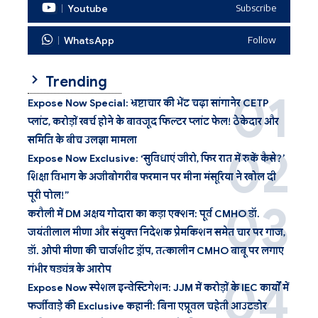
Youtube
Subscribe
WhatsApp
Follow
Trending
Expose Now Special: भ्रष्टाचार की भेंट चढ़ा सांगानेर CETP
प्लांट, करोड़ों खर्च होने के बावजूद फिल्टर प्लांट फेल! ठेकेदार और
समिति के बीच उलझा मामला
Expose Now Exclusive: ‘सुविधाएं जीरो, फिर रात में रुकें कैसे?’
शिक्षा विभाग के अजीबोगरीब फरमान पर मीना मंसूरिया ने खोल दी
पूरी पोल!”
करौली में DM अक्षय गोदारा का कड़ा एक्शन: पूर्व CMHO डॉ.
जयंतीलाल मीणा और संयुक्त निदेशक प्रेमकिशन समेत चार पर गाज,
डॉ. ओपी मीणा की चार्जशीट ड्रॉप, तत्कालीन CMHO बाबू पर लगाए
गंभीर षड्यंत्र के आरोप
Expose Now स्पेशल इन्वेस्टिगेशन: JJM में करोड़ों के IEC कार्यों में
फर्जीवाड़े की Exclusive कहानी: बिना एप्रूवल चहेती आउटडोर