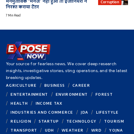
मनमुताबिक ‘मैनेज’ नहीं हुआ तो इंजीनियरों ने
Corruption
निरस्त कराया टेंडर
7 Min Read
Your source for fearless news. We cover deep research
insights, investigative stories, sting operations, and the latest
breaking updates.
AGRICULTURE
BUSINESS
CAREER
ENTERTAINMENT
ENVIRONMENT
FOREST
HEALTH
INCOME TAX
INDUSTRIES AND COMMERCE
JDA
LIFESTYLE
RELIGION
STARTUP
TECHNOLOGY
TOURISM
TRANSPORT
UDH
WEATHER
WRD
YOJNA