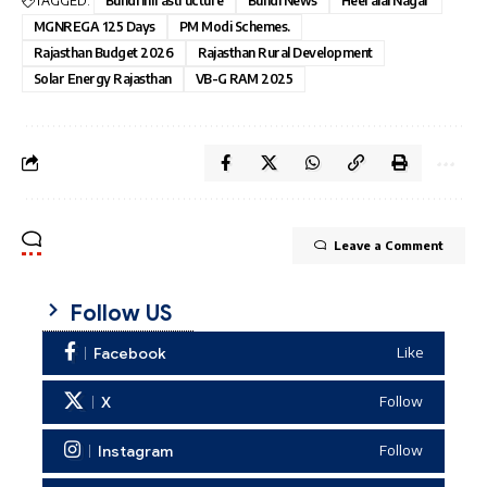
TAGGED:
Bundi Infrastructure
Bundi News
Heeralal Nagar
MGNREGA 125 Days
PM Modi Schemes.
Rajasthan Budget 2026
Rajasthan Rural Development
Solar Energy Rajasthan
VB-G RAM 2025
Leave a Comment
Follow US
Facebook
Like
X
Follow
Instagram
Follow