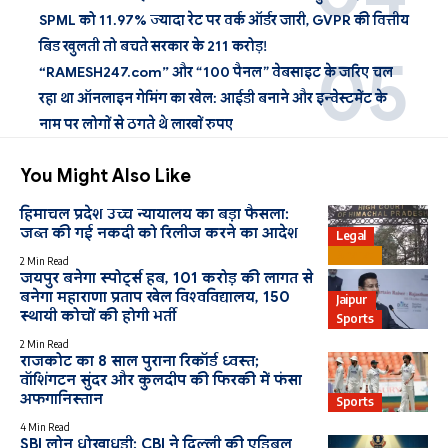
SPML को 11.97% ज्यादा रेट पर वर्क ऑर्डर जारी, GVPR की वित्तीय
बिड खुलती तो बचते सरकार के 211 करोड़!
“RAMESH247.com” और “100 पैनल” वेबसाइट के जरिए चल
रहा था ऑनलाइन गेमिंग का खेल: आईडी बनाने और इन्वेस्टमेंट के
नाम पर लोगों से ठगते थे लाखों रुपए
You Might Also Like
हिमाचल प्रदेश उच्च न्यायालय का बड़ा फैसला:
जब्त की गई नकदी को रिलीज करने का आदेश
Legal
Bharat
2 Min Read
जयपुर बनेगा स्पोर्ट्स हब, 101 करोड़ की लागत से
बनेगा महाराणा प्रताप खेल विश्वविद्यालय, 150
Jaipur
स्थायी कोचों की होगी भर्ती
Sports
2 Min Read
राजकोट का 8 साल पुराना रिकॉर्ड ध्वस्त;
वॉशिंगटन सुंदर और कुलदीप की फिरकी में फंसा
अफगानिस्तान
Sports
4 Min Read
SBI लोन धोखाधड़ी: CBI ने दिल्ली की एडिबल