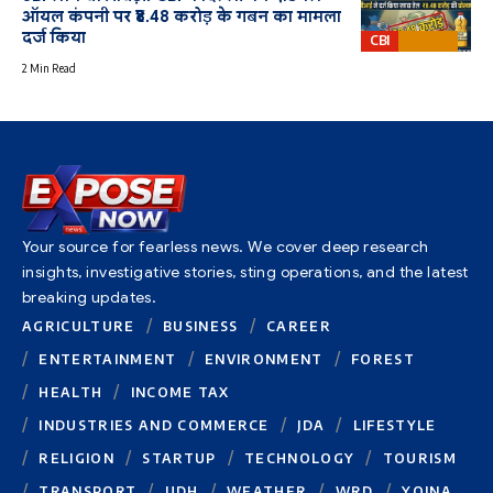
ऑयल कंपनी पर ₹8.48 करोड़ के गबन का मामला
दर्ज किया
CBI
Bharat
2 Min Read
Your source for fearless news. We cover deep research
insights, investigative stories, sting operations, and the latest
breaking updates.
AGRICULTURE
BUSINESS
CAREER
ENTERTAINMENT
ENVIRONMENT
FOREST
HEALTH
INCOME TAX
INDUSTRIES AND COMMERCE
JDA
LIFESTYLE
RELIGION
STARTUP
TECHNOLOGY
TOURISM
TRANSPORT
UDH
WEATHER
WRD
YOJNA