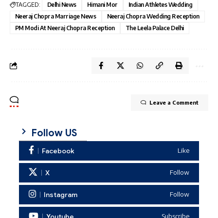
TAGGED:
Delhi News
Himani Mor
Indian Athletes Wedding
Neeraj Chopra Marriage News
Neeraj Chopra Wedding Reception
PM Modi At Neeraj Chopra Reception
The Leela Palace Delhi
Leave a Comment
Follow US
Facebook
Like
X
Follow
Instagram
Follow
Youtube
Subscribe