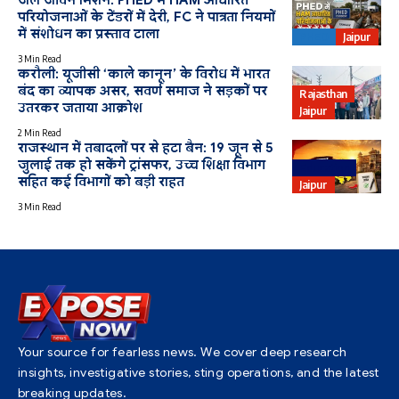
जल जीवन मिशन: PHED में HAM आधारित
परियोजनाओं के टेंडरों में देरी, FC ने पात्रता नियमों
में संशोधन का प्रस्ताव टाला
PHED
Jaipur
3 Min Read
करौली: यूजीसी ‘काले कानून’ के विरोध में भारत
बंद का व्यापक असर, सवर्ण समाज ने सड़कों पर
Rajasthan
उतरकर जताया आक्रोश
Jaipur
2 Min Read
राजस्थान में तबादलों पर से हटा बैन: 19 जून से 5
जुलाई तक हो सकेंगे ट्रांसफर, उच्च शिक्षा विभाग
Education
सहित कई विभागों को बड़ी राहत
Jaipur
3 Min Read
Your source for fearless news. We cover deep research
insights, investigative stories, sting operations, and the latest
breaking updates.